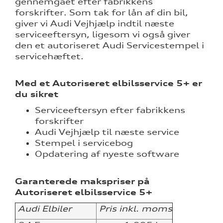
gennemgået efter fabrikkens
nementer til
forskrifter. Som tak for lån af din bil,
giver vi Audi Vejhjælp indtil næste
serviceeftersyn, ligesom vi også giver
eret
den et autoriseret Audi Servicestempel i
mstpakke
servicehæftet.
Med et Autoriseret elbilsservice 5+ er
du sikret
ervice
Serviceeftersyn efter fabrikkens
forskrifter
Audi Vejhjælp til næste service
Stempel i servicebog
test
Opdatering af nyeste software
l hjulskifte
Garanterede makspriser på
Autoriseret elbilsservice 5+
Audi Elbiler
Pris inkl. moms