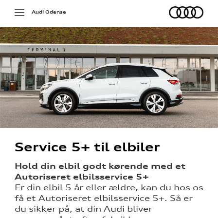
Audi
Toggle
Audi Odense
navigation
på værkstedet
Service 5+ til elbiler
g services
Hold din elbil godt kørende med et
Autoriseret elbilsservice 5+
over 5 år?
Er din elbil 5 år eller ældre, kan du hos os
få et Autoriseret elbilsservice 5+. Så er
l elbiler
du sikker på, at din Audi bliver