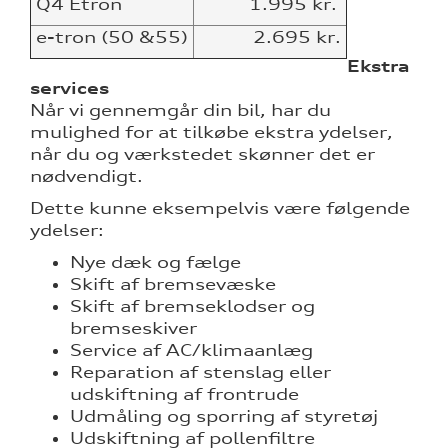
Q4 Etron
1.995 kr.
e-tron (50 &55)
2.695 kr.
Ekstra
services
Når vi gennemgår din bil, har du
mulighed for at tilkøbe ekstra ydelser,
når du og værkstedet skønner det er
nødvendigt.
Dette kunne eksempelvis være følgende
ydelser:
re
Nye dæk og fælge
Skift af bremsevæske
Skift af bremseklodser og
tik
bremseskiver
Service af AC/klimaanlæg
Reparation af stenslag eller
udskiftning af frontrude
Udmåling og sporring af styretøj
Udskiftning af pollenfiltre