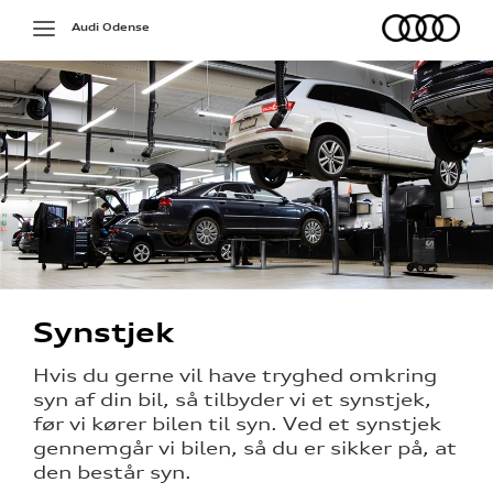
Audi
Toggle
Audi Odense
navigation
på værkstedet
Synstjek
g services
Hvis du gerne vil have tryghed omkring
syn af din bil, så tilbyder vi et synstjek,
jælp
før vi kører bilen til syn. Ved et synstjek
gennemgår vi bilen, så du er sikker på, at
ng
den består syn.