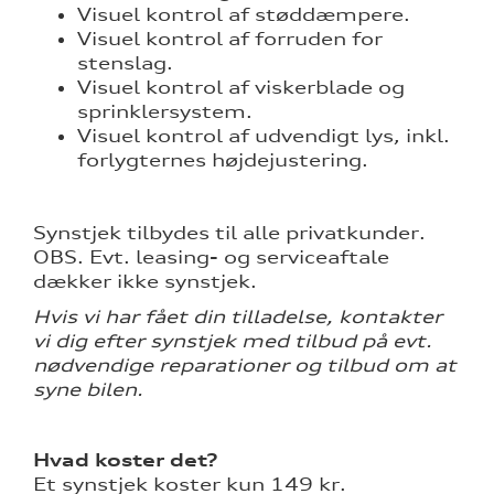
Visuel kontrol af støddæmpere.
over 5 år?
Visuel kontrol af forruden for
stenslag.
l elbiler
Visuel kontrol af viskerblade og
sprinklersystem.
nementer til
Visuel kontrol af udvendigt lys, inkl.
forlygternes højdejustering.
eret
mstpakke
Synstjek tilbydes til alle privatkunder.
OBS. Evt. leasing- og serviceaftale
dækker ikke synstjek.
Hvis vi har fået din tilladelse, kontakter
ervice
vi dig efter synstjek med tilbud på evt.
nødvendige reparationer og tilbud om at
syne bilen.
test
Hvad koster det?
Et synstjek koster kun 149 kr.
l hjulskifte