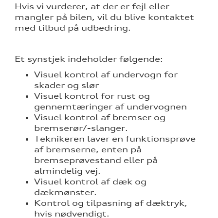
ge service
Hvis vi vurderer, at der er fejl eller
mangler på bilen, vil du blive kontaktet
med tilbud på udbedring.
aring
Et synstjek indeholder følgende:
Visuel kontrol af undervogn for
skader og slør
l forrudeskift
Visuel kontrol for rust og
telse
gennemtæringer af undervognen
Visuel kontrol af bremser og
bremserør/-slanger.
Teknikeren laver en funktionsprøve
af bremserne, enten på
bremseprøvestand eller på
rrens
almindelig vej.
Visuel kontrol af dæk og
ce
dækmønster.
Kontrol og tilpasning af dæktryk,
ce
hvis nødvendigt.