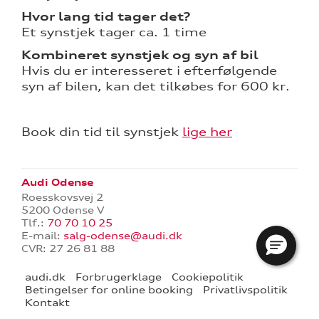
Hvor lang tid tager det?
Et synstjek tager ca. 1 time
Kombineret synstjek og syn af bil
Hvis du er interesseret i efterfølgende
syn af bilen, kan det tilkøbes for 600 kr.
Book din tid til synstjek
lige her
Audi Odense
Roesskovsvej 2
5200 Odense V
Tlf.:
70 70 10 25
E-mail:
salg-odense@audi.dk
CVR: 27 26 81 88
re
audi.dk
Forbrugerklage
Cookiepolitik
Betingelser for online booking
Privatlivspolitik
tik
Kontakt