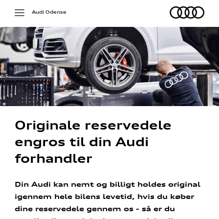
Audi
Toggle
Audi Odense
navigation
Originale reservedele
engros til din Audi
forhandler
Din Audi kan nemt og billigt holdes original
igennem hele bilens levetid, hvis du køber
dine reservedele gennem os - så er du