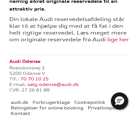
nemlig sikret originale reservedele til en
attraktiv pris.
Din lokale Audi reservedelsafdeling står
klar til at hjælpe dig med at få fat i den
helt rigtige reservedel. Læs meget mere
om originale reservedele fra Audi
lige her
re
Audi Odense
tik
Roesskovsvej 2
5200 Odense V
Tlf.:
70 70 10 25
E-mail:
salg-odense@audi.dk
CVR: 27 26 81 88
audi.dk
Forbrugerklage
Cookiepolitik
Betingelser for online booking
Privatlivspolitik
Kontakt