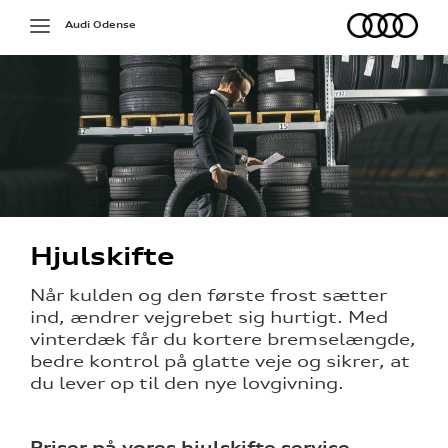
Audi
Toggle
Audi Odense
navigation
Hjulskifte
på værkstedet
Når kulden og den første frost sætter
ind, ændrer vejgrebet sig hurtigt. Med
g services
vinterdæk får du kortere bremselængde,
bedre kontrol på glatte veje og sikrer, at
over 5 år?
du lever op til den nye lovgivning.
l elbiler
Priser på vores hjulskifte service