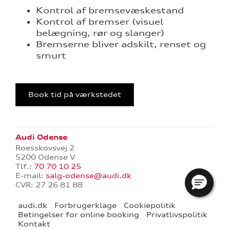
Kontrol af bremsevæskestand
Kontrol af bremser (visuel
belægning, rør og slanger)
Bremserne bliver adskilt, renset og
smurt
Book tid på værkstedet
re
Audi Odense
Roesskovsvej 2
5200 Odense V
tik
Tlf.:
70 70 10 25
E-mail:
salg-odense@audi.dk
CVR: 27 26 81 88
audi.dk
Forbrugerklage
Cookiepolitik
Betingelser for online booking
Privatlivspolitik
Kontakt