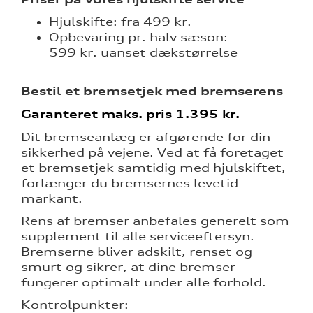
nementer til
Hjulskifte: fra 499 kr.
Opbevaring pr. halv sæson:
eret
599 kr. uanset dækstørrelse
mstpakke
Bestil et bremsetjek med bremserens
Garanteret maks. pris 1.395 kr.
Dit bremseanlæg er afgørende for din
ervice
sikkerhed på vejene. Ved at få foretaget
et bremsetjek samtidig med hjulskiftet,
forlænger du bremsernes levetid
markant.
test
Rens af bremser anbefales generelt som
supplement til alle serviceeftersyn.
l hjulskifte
Bremserne bliver adskilt, renset og
smurt og sikrer, at dine bremser
fungerer optimalt under alle forhold.
Kontrolpunkter: