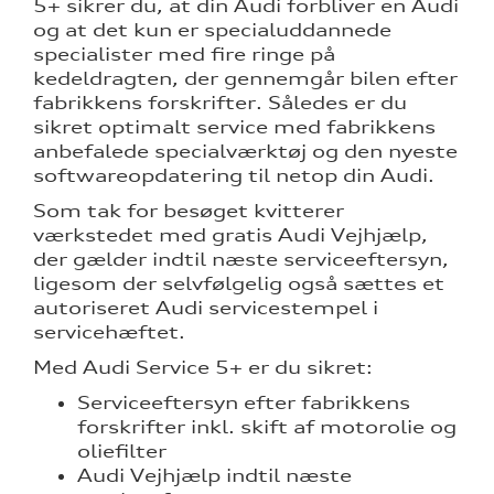
5+ sikrer du, at din Audi forbliver en Audi
nementer til
og at det kun er specialuddannede
specialister med fire ringe på
eret
kedeldragten, der gennemgår bilen efter
fabrikkens forskrifter. Således er du
mstpakke
sikret optimalt service med fabrikkens
anbefalede specialværktøj og den nyeste
softwareopdatering til netop din Audi.
Som tak for besøget kvitterer
ervice
værkstedet med gratis Audi Vejhjælp,
der gælder indtil næste serviceeftersyn,
ligesom der selvfølgelig også sættes et
autoriseret Audi servicestempel i
test
servicehæftet.
Med Audi Service 5+ er du sikret:
l hjulskifte
Serviceeftersyn efter fabrikkens
forskrifter inkl. skift af motorolie og
oliefilter
Audi Vejhjælp indtil næste