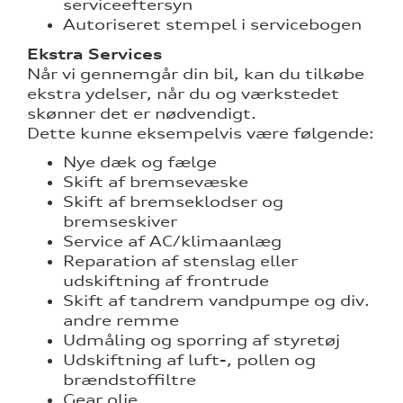
serviceeftersyn
Autoriseret stempel i servicebogen
Ekstra Services
Når vi gennemgår din bil, kan du tilkøbe
ekstra ydelser, når du og værkstedet
skønner det er nødvendigt.
Dette kunne eksempelvis være følgende:
Nye dæk og fælge
Skift af bremsevæske
Skift af bremseklodser og
bremseskiver
re
Service af AC/klimaanlæg
Reparation af stenslag eller
udskiftning af frontrude
tik
Skift af tandrem vandpumpe og div.
andre remme
Udmåling og sporring af styretøj
Udskiftning af luft-, pollen og
brændstoffiltre
Gear olie