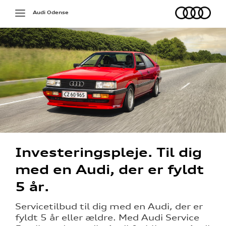
Audi
Toggle
Audi Odense
navigation
på værkstedet
Investeringspleje. Til dig
g services
med en Audi, der er fyldt
5 år.
over 5 år?
Servicetilbud til dig med en Audi, der er
l elbiler
fyldt 5 år eller ældre.
Med Audi Service