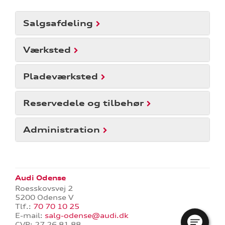
Salgsafdeling
Værksted
Pladeværksted
Reservedele og tilbehør
inger
Administration
Audi Odense
re
Roesskovsvej 2
5200 Odense V
Tlf.:
70 70 10 25
tik
E-mail:
salg-odense@audi.dk
CVR: 27 26 81 88