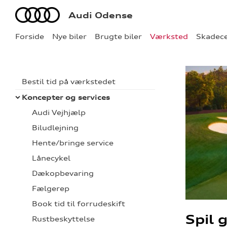
Audi
Audi Odense
Forside
Nye biler
Brugte biler
Værksted
Skadec
Bestil tid på værkstedet
Koncepter og services
Audi Vejhjælp
Biludlejning
Hente/bringe service
Lånecykel
Dækopbevaring
Fælgerep
Book tid til forrudeskift
Spil 
Rustbeskyttelse