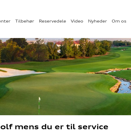
enter
Tilbehør
Reservedele
Video
Nyheder
Om os
golf mens du er til service