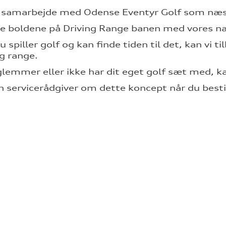
t samarbejde med Odense Eventyr Golf som næst
lle boldene på Driving Range banen med vores n
u spiller golf og kan finde tiden til det, kan vi t
ng range.
glemmer eller ikke har dit eget golf sæt med, ka
n servicerådgiver om dette koncept når du bestille