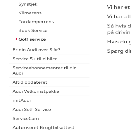
Synstjek
Vi har e
Klimarens
Vi har a
Fordamperrens
Så hvis d
Book Service
på drivi
Golf service
Hvis du 
Er din Audi over 5 år?
Spørg di
Service 5+ til elbiler
Serviceabonnementer til din
Audi
Altid opdateret
Audi Velkomstpakke
mitAudi
Audi Self-Service
ServiceCam
Autoriseret Brugtbilsattest