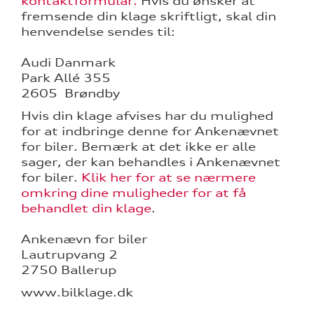
kontaktformular.
Hvis du ønsker at
fremsende din klage skriftligt, skal din
henvendelse sendes til:
Audi Danmark
Park Allé 355
2605 Brøndby
re
Hvis din klage afvises har du mulighed
for at indbringe denne for Ankenævnet
for biler. Bemærk at det ikke er alle
tik
sager, der kan behandles i Ankenævnet
for biler.
Klik her for at se nærmere
omkring dine muligheder for at få
behandlet din klage
.
Ankenævn for biler
Lautrupvang 2
2750 Ballerup
www.bilklage.dk