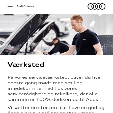
Audi
Toggle
Audi Odense
navigation
Værksted
på værkstedet
På vores serviceværksted, bliver du hver
eneste gang mødt med smil og
g services
imødekommenhed hos vores
servicerådgivere og teknikere, der alle
over 5 år?
sammen er 100% dedikerede til Audi.
l elbiler
Vi sætter en stor ære i at have en god og