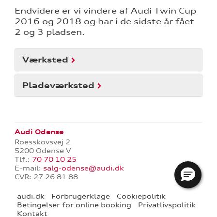
Endvidere er vi vindere af Audi Twin Cup
2016 og 2018 og har i de sidste år fået
2 og 3 pladsen.
Værksted
Pladeværksted
re
Audi Odense
Roesskovsvej 2
tik
5200 Odense V
Tlf.:
70 70 10 25
E-mail:
salg-odense@audi.dk
CVR: 27 26 81 88
audi.dk
Forbrugerklage
Cookiepolitik
Betingelser for online booking
Privatlivspolitik
Kontakt