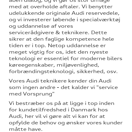
åben dialog, og vi gør os stor umage
nementer til
med at overholde aftaler. Vi benytter
udelukkende originale Audi reservedele,
og vi investerer løbende i specialværktøj
eret
og uddannelse af vores
servicerådgivere & teknikere. Dette
mstpakke
sikrer at den faglige kompetence hele
tiden er i top. Netop uddannelse er
meget vigtig for os, idet den nyeste
ervice
teknologi er essentiel for moderne bilers
køreegenskaber, miljøvenlighed,
forbrændingsteknologi, sikkerhed, osv.
Vores Audi teknikere kender din Audi
som ingen andre - det kalder vi "service
test
med Vorsprung"
l hjulskifte
Vi bestræber os på at ligge i top inden
for kundetilfredshed i Danmark hos
Audi, her vil vi gøre alt vi kan for at
opfylde de behov og ønsker vores kunder
måtte have.