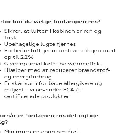
rfor bør du vælge fordamperrens?
Sikrer, at luften i kabinen er ren og
frisk
Ubehagelige lugte fjernes
Forbedre luftgennemstrømningen med
op til 22%
Giver optimal køle- og varmeeffekt
Hjælper med at reducerer brændstof-
og energiforbrug
Er skånsom for både allergikere og
miljøet - vi anvender ECARF-
certificerede produkter
ornår er fordamerrens det rigtige
lg?
Minimum en gang om året