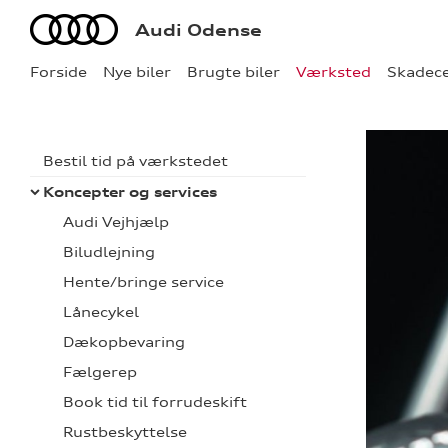
Audi
Audi Odense
Forside
Nye biler
Brugte biler
Værksted
Skadec
Bestil tid på værkstedet
Koncepter og services
Audi Vejhjælp
Biludlejning
Hente/bringe service
Lånecykel
Dækopbevaring
Fælgerep
Book tid til forrudeskift
Rustbeskyttelse