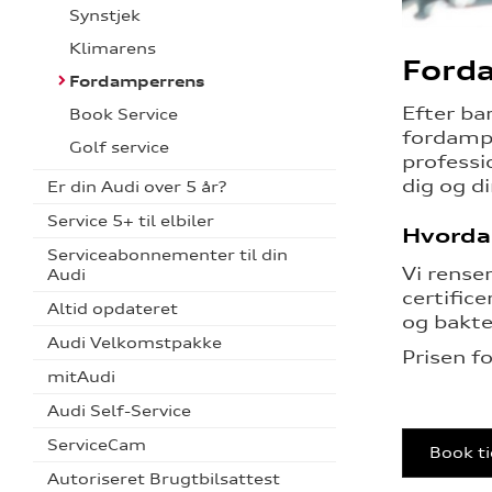
Synstjek
Klimarens
Ford
Fordamperrens
Efter ba
Book Service
fordampe
Golf service
professi
dig og d
Er din Audi over 5 år?
Service 5+ til elbiler
Hvorda
Serviceabonnementer til din
Vi rense
Audi
certific
Altid opdateret
og bakte
Audi Velkomstpakke
Prisen f
mitAudi
Audi Self-Service
ServiceCam
Book ti
Autoriseret Brugtbilsattest