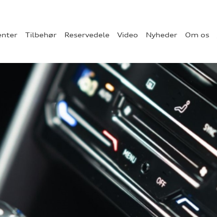
enter
Tilbehør
Reservedele
Video
Nyheder
Om os