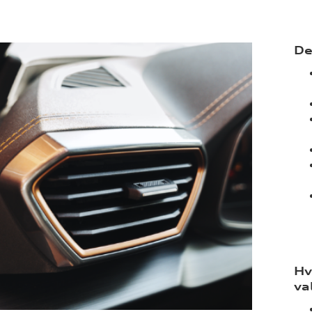
De
Hv
va