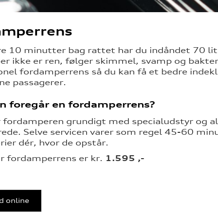
amperrens
re 10 minutter bag rattet har du indåndet 70 lit
r ikke er ren, følger skimmel, svamp og bakteri
onel fordamperrens så du kan få et bedre indek
ine passagerer.
n foregår en fordamperrens?
r fordamperen grundigt med specialudstyr og al
erede. Selve servicen varer som regel 45-60 min
rier dér, hvor de opstår.
or fordamperrens er kr.
1.595 ,-
d online